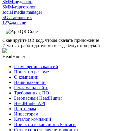
SMM-редактор
SMM-таргетолог
social media manager
SOC-аналитик
1
2
3
4
дальше
Сканируйте QR-код, чтобы скачать приложение
И чаты с работодателями всегда будут под рукой
HeadHunter
Размещение вакансий
Поиск по резюме
О компании
Наши вакансии
Реклама на сайте
Требования к ПО
Безопасный HeadHunter
HeadHunter API
Партнерам
Инвесторам
Каталог компаний
Поиск по вакансиям в Балтаси
Сетка: соцсеть для нетворкинга