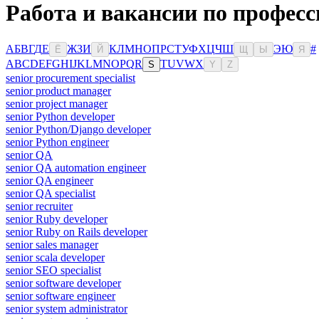
Работа и вакансии по професс
А
Б
В
Г
Д
Е
Ж
З
И
К
Л
М
Н
О
П
Р
С
Т
У
Ф
Х
Ц
Ч
Ш
Э
Ю
#
Ё
Й
Щ
Ы
Я
A
B
C
D
E
F
G
H
I
J
K
L
M
N
O
P
Q
R
T
U
V
W
X
S
Y
Z
senior procurement specialist
senior product manager
senior project manager
senior Python developer
senior Python/Django developer
senior Python engineer
senior QA
senior QA automation engineer
senior QA engineer
senior QA specialist
senior recruiter
senior Ruby developer
senior Ruby on Rails developer
senior sales manager
senior scala developer
senior SEO specialist
senior software developer
senior software engineer
senior system administrator