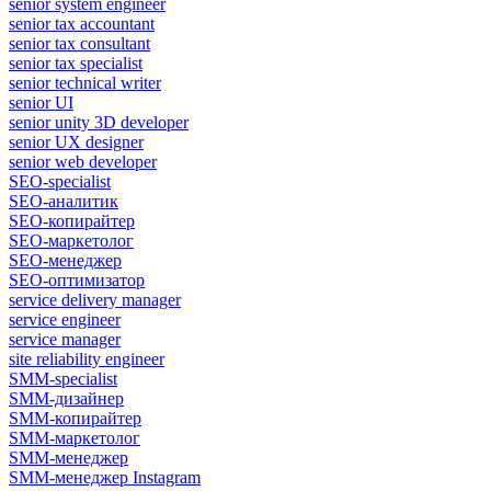
senior system engineer
senior tax accountant
senior tax consultant
senior tax specialist
senior technical writer
senior UI
senior unity 3D developer
senior UX designer
senior web developer
SEO-specialist
SEO-аналитик
SEO-копирайтер
SEO-маркетолог
SEO-менеджер
SEO-оптимизатор
service delivery manager
service engineer
service manager
site reliability engineer
SMM-specialist
SMM-дизайнер
SMM-копирайтер
SMM-маркетолог
SMM-менеджер
SMM-менеджер Instagram