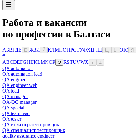
Работа и вакансии
по профессии в Балтаси
А
Б
В
Г
Д
Е
Ж
З
И
К
Л
М
Н
О
П
Р
С
Т
У
Ф
Х
Ц
Ч
Ш
Э
Ю
Ё
Й
Щ
Ы
Я
#
A
B
C
D
E
F
G
H
I
J
K
L
M
N
O
P
R
S
T
U
V
W
X
Q
Y
Z
QA automation
QA automation lead
QA engineer
QA engineer web
QA lead
QA manager
QA/QC manager
QA specialist
QA team lead
QA tester
QA инженер-тестировщик
QA специалист-тестировщик
quality assurance engineer