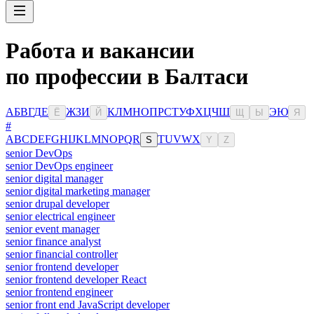
Работа и вакансии
по профессии в Балтаси
А
Б
В
Г
Д
Е
Ж
З
И
К
Л
М
Н
О
П
Р
С
Т
У
Ф
Х
Ц
Ч
Ш
Э
Ю
Ё
Й
Щ
Ы
Я
#
A
B
C
D
E
F
G
H
I
J
K
L
M
N
O
P
Q
R
T
U
V
W
X
S
Y
Z
senior DevOps
senior DevOps engineer
senior digital manager
senior digital marketing manager
senior drupal developer
senior electrical engineer
senior event manager
senior finance analyst
senior financial controller
senior frontend developer
senior frontend developer React
senior frontend engineer
senior front end JavaScript developer