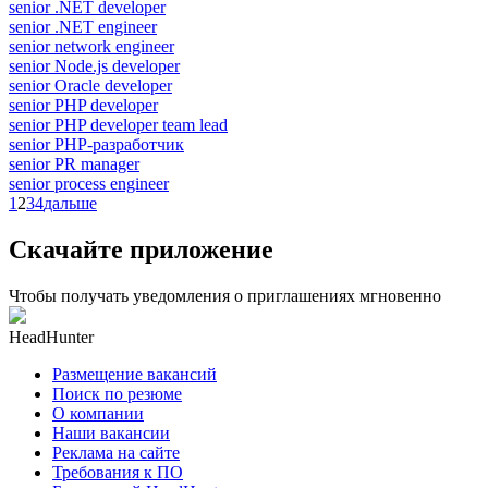
senior .NET developer
senior .NET engineer
senior network engineer
senior Node.js developer
senior Oracle developer
senior PHP developer
senior PHP developer team lead
senior PHP-разработчик
senior PR manager
senior process engineer
1
2
3
4
дальше
Скачайте приложение
Чтобы получать уведомления о приглашениях мгновенно
HeadHunter
Размещение вакансий
Поиск по резюме
О компании
Наши вакансии
Реклама на сайте
Требования к ПО