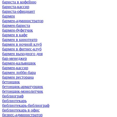
бариста в кофейню
бариста-кассир
бариста-официант
бармен
бармен-администратор
бармен-бариста
бармен-буфетчик
бармен в кафе
бармен в кинотеатр
бармен в ночной клуб
бармен в фитнес-клуб
бармен выходного дня
бар-менеджер
бармен-кальянщик
бармен-кассир
бармен лобби-бара
бармен ресторана
бетонщик
бетонщик-арматурщик
бетонщик-монолитчик
библиограф
библиотекарь
библиотекарь-библиограф
библиотекарь в офис
бизнес-администратор