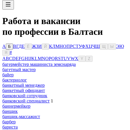
Работа и вакансии
по профессии в Балтаси
А
В
Г
Д
Е
Ж
З
И
К
Л
М
Н
О
П
Р
С
Т
У
Ф
Х
Ц
Ч
Ш
Э
Ю
Б
Ё
Й
Щ
Ы
#
Я
A
B
C
D
E
F
G
H
I
J
K
L
M
N
O
P
Q
R
S
T
U
V
W
X
Y
Z
багермейстер машиниста земснаряда
багетный мастер
байер
бактериолог
банкетный менеджер
банкетный официант
банковский сотрудник
банковский специалист
1
баннермейкер
банщик
банщик-массажист
барбер
бариста