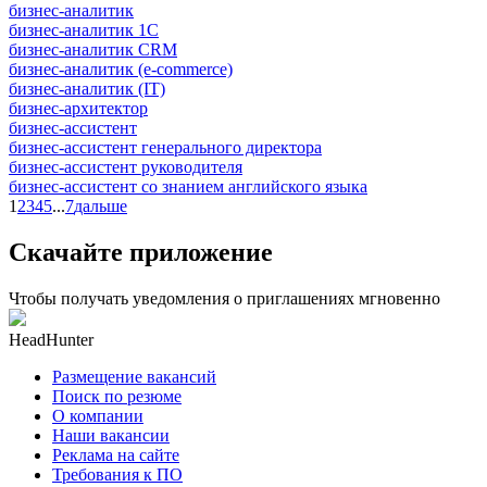
бизнес-аналитик
бизнес-аналитик 1С
бизнес-аналитик CRM
бизнес-аналитик (e-commerce)
бизнес-аналитик (IT)
бизнес-архитектор
бизнес-ассистент
бизнес-ассистент генерального директора
бизнес-ассистент руководителя
бизнес-ассистент со знанием английского языка
1
2
3
4
5
...
7
дальше
Скачайте приложение
Чтобы получать уведомления о приглашениях мгновенно
HeadHunter
Размещение вакансий
Поиск по резюме
О компании
Наши вакансии
Реклама на сайте
Требования к ПО