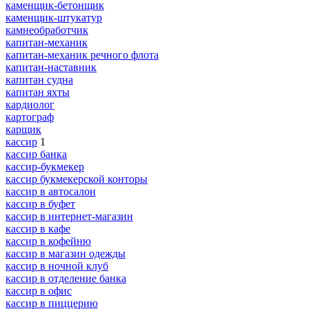
каменщик-бетонщик
каменщик-штукатур
камнеобработчик
капитан-механик
капитан-механик речного флота
капитан-наставник
капитан судна
капитан яхты
кардиолог
картограф
карщик
кассир
1
кассир банка
кассир-букмекер
кассир букмекерской конторы
кассир в автосалон
кассир в буфет
кассир в интернет-магазин
кассир в кафе
кассир в кофейню
кассир в магазин одежды
кассир в ночной клуб
кассир в отделение банка
кассир в офис
кассир в пиццерию