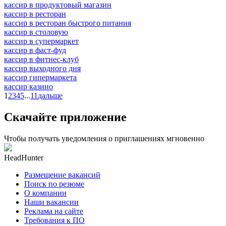
кассир в продуктовый магазин
кассир в ресторан
кассир в ресторан быстрого питания
кассир в столовую
кассир в супермаркет
кассир в фаст-фуд
кассир в фитнес-клуб
кассир выходного дня
кассир гипермаркета
кассир казино
1
2
3
4
5
...
11
дальше
Скачайте приложение
Чтобы получать уведомления о приглашениях мгновенно
HeadHunter
Размещение вакансий
Поиск по резюме
О компании
Наши вакансии
Реклама на сайте
Требования к ПО