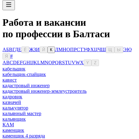
Работа и вакансии
по профессии в Балтаси
А
Б
В
Г
Д
Е
Ж
З
И
Л
М
Н
О
П
Р
С
Т
У
Ф
Х
Ц
Ч
Ш
Э
Ю
Ё
Й
К
Щ
Ы
#
Я
A
B
C
D
E
F
G
H
I
J
K
L
M
N
O
P
Q
R
S
T
U
V
W
X
Y
Z
кабельщик
кабельщик-спайщик
кавист
кадастровый инженер
кадастровый инженер-землеустроитель
кадровик
казначей
калькулятор
кальянный мастер
кальянщик
КАМ
каменщик
каменщик 4 разряда