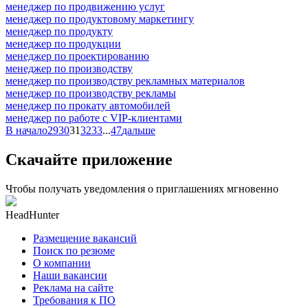
менеджер по продвижению услуг
менеджер по продуктовому маркетингу
менеджер по продукту
менеджер по продукции
менеджер по проектированию
менеджер по производству
менеджер по производству рекламных материалов
менеджер по производству рекламы
менеджер по прокату автомобилей
менеджер по работе с VIP-клиентами
В начало
29
30
31
32
33
...
47
дальше
Скачайте приложение
Чтобы получать уведомления о приглашениях мгновенно
HeadHunter
Размещение вакансий
Поиск по резюме
О компании
Наши вакансии
Реклама на сайте
Требования к ПО