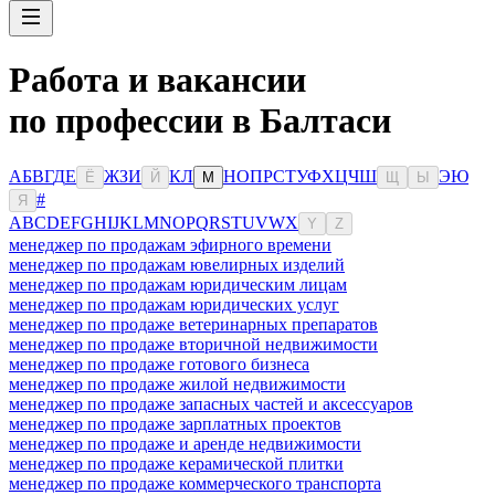
Работа и вакансии
по профессии в Балтаси
А
Б
В
Г
Д
Е
Ж
З
И
К
Л
Н
О
П
Р
С
Т
У
Ф
Х
Ц
Ч
Ш
Э
Ю
Ё
Й
М
Щ
Ы
#
Я
A
B
C
D
E
F
G
H
I
J
K
L
M
N
O
P
Q
R
S
T
U
V
W
X
Y
Z
менеджер по продажам эфирного времени
менеджер по продажам ювелирных изделий
менеджер по продажам юридическим лицам
менеджер по продажам юридических услуг
менеджер по продаже ветеринарных препаратов
менеджер по продаже вторичной недвижимости
менеджер по продаже готового бизнеса
менеджер по продаже жилой недвижимости
менеджер по продаже запасных частей и аксессуаров
менеджер по продаже зарплатных проектов
менеджер по продаже и аренде недвижимости
менеджер по продаже керамической плитки
менеджер по продаже коммерческого транспорта