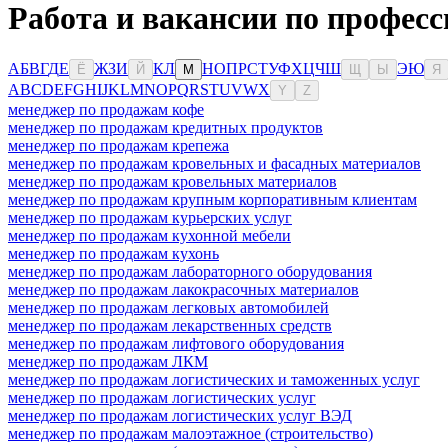
Работа и вакансии по професс
А
Б
В
Г
Д
Е
Ж
З
И
К
Л
Н
О
П
Р
С
Т
У
Ф
Х
Ц
Ч
Ш
Э
Ю
Ё
Й
М
Щ
Ы
Я
A
B
C
D
E
F
G
H
I
J
K
L
M
N
O
P
Q
R
S
T
U
V
W
X
Y
Z
менеджер по продажам кофе
менеджер по продажам кредитных продуктов
менеджер по продажам крепежа
менеджер по продажам кровельных и фасадных материалов
менеджер по продажам кровельных материалов
менеджер по продажам крупным корпоративным клиентам
менеджер по продажам курьерских услуг
менеджер по продажам кухонной мебели
менеджер по продажам кухонь
менеджер по продажам лабораторного оборудования
менеджер по продажам лакокрасочных материалов
менеджер по продажам легковых автомобилей
менеджер по продажам лекарственных средств
менеджер по продажам лифтового оборудования
менеджер по продажам ЛКМ
менеджер по продажам логистических и таможенных услуг
менеджер по продажам логистических услуг
менеджер по продажам логистических услуг ВЭД
менеджер по продажам малоэтажное (строительство)