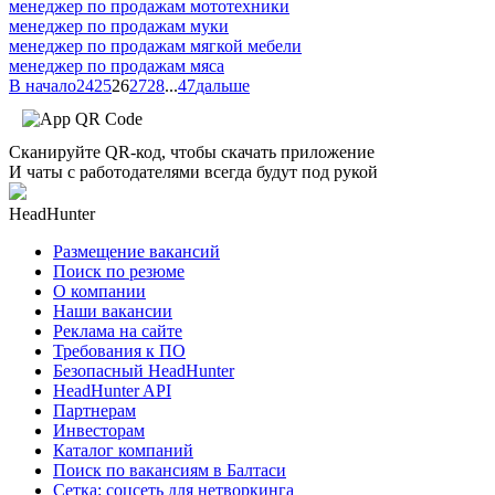
менеджер по продажам мототехники
менеджер по продажам муки
менеджер по продажам мягкой мебели
менеджер по продажам мяса
В начало
24
25
26
27
28
...
47
дальше
Сканируйте QR-код, чтобы скачать приложение
И чаты с работодателями всегда будут под рукой
HeadHunter
Размещение вакансий
Поиск по резюме
О компании
Наши вакансии
Реклама на сайте
Требования к ПО
Безопасный HeadHunter
HeadHunter API
Партнерам
Инвесторам
Каталог компаний
Поиск по вакансиям в Балтаси
Сетка: соцсеть для нетворкинга