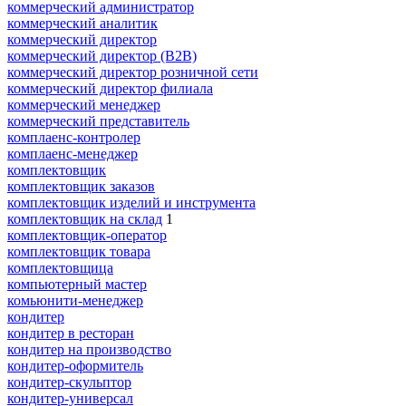
коммерческий администратор
коммерческий аналитик
коммерческий директор
коммерческий директор (B2B)
коммерческий директор розничной сети
коммерческий директор филиала
коммерческий менеджер
коммерческий представитель
комплаенс-контролер
комплаенс-менеджер
комплектовщик
комплектовщик заказов
комплектовщик изделий и инструмента
комплектовщик на склад
1
комплектовщик-оператор
комплектовщик товара
комплектовщица
компьютерный мастер
комьюнити-менеджер
кондитер
кондитер в ресторан
кондитер на производство
кондитер-оформитель
кондитер-скульптор
кондитер-универсал