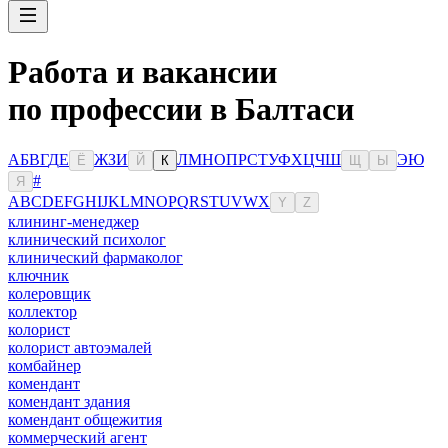
Работа и вакансии
по профессии в Балтаси
А
Б
В
Г
Д
Е
Ж
З
И
Л
М
Н
О
П
Р
С
Т
У
Ф
Х
Ц
Ч
Ш
Э
Ю
Ё
Й
К
Щ
Ы
#
Я
A
B
C
D
E
F
G
H
I
J
K
L
M
N
O
P
Q
R
S
T
U
V
W
X
Y
Z
клининг-менеджер
клинический психолог
клинический фармаколог
ключник
колеровщик
коллектор
колорист
колорист автоэмалей
комбайнер
комендант
комендант здания
комендант общежития
коммерческий агент