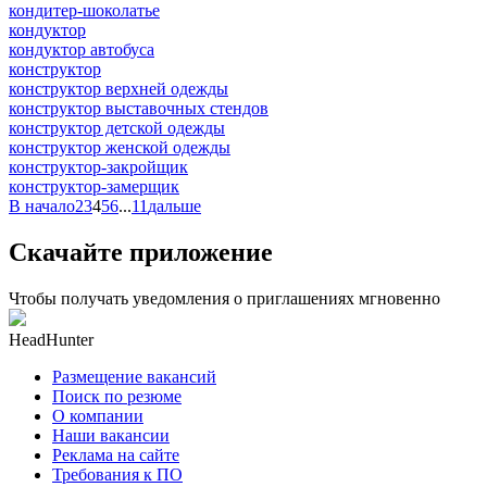
кондитер-шоколатье
кондуктор
кондуктор автобуса
конструктор
конструктор верхней одежды
конструктор выставочных стендов
конструктор детской одежды
конструктор женской одежды
конструктор-закройщик
конструктор-замерщик
В начало
2
3
4
5
6
...
11
дальше
Скачайте приложение
Чтобы получать уведомления о приглашениях мгновенно
HeadHunter
Размещение вакансий
Поиск по резюме
О компании
Наши вакансии
Реклама на сайте
Требования к ПО