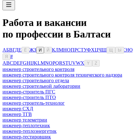
Работа и вакансии
по профессии в Балтаси
А
Б
В
Г
Д
Е
Ж
З
К
Л
М
Н
О
П
Р
С
Т
У
Ф
Х
Ц
Ч
Ш
Э
Ю
Ё
И
Й
Щ
Ы
#
Я
A
B
C
D
E
F
G
H
I
J
K
L
M
N
O
P
Q
R
S
T
U
V
W
X
Y
Z
инженер строительного контроля
инженер строительного контроля технического надзора
инженер строительного отдела
инженер строительной лаборатории
инженер-строитель ПГС
инженер-строитель ПТО
инженер строитель-технолог
инженер СХД
инженер ТГВ
инженер телеметрии
инженер-теплотехник
инженер-теплоэнергетик
инженер-тестировщик