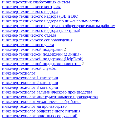
инженер-техник слаботочных систем
инженер технического контроля
инженер технического надзора
инженер технического надзора (ОВ и ВК)
инженер технического надзора по инженерным сетям
инженер технического надзора по общестроительным работам
инженер технического надзора (электрика)
инженер технического отдела
инженер технического сопровождения
инженер технического учета
инженер технической поддержки
2
инженер технической поддержки (2 линия)
инженер технической поддержки (HelpDesk)
инженер технической поддержки клиентов
2
инженер технической службы
инженер-технолог
инженер-технолог 1 категории
инженер-технолог 2 категории
инженер-технолог 3 категории
инженер-технолог гальванического производства
инженер-технолог инструментального производства
инженер-технолог механическая обработка
инженер-технолог на производство
инженер-технолог общественного питания
инженер-технолог очистных сооружений