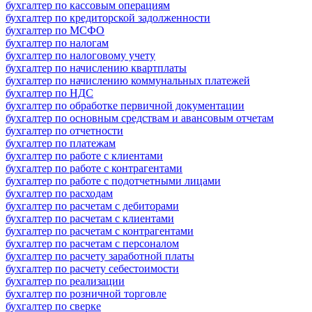
бухгалтер по кассовым операциям
бухгалтер по кредиторской задолженности
бухгалтер по МСФО
бухгалтер по налогам
бухгалтер по налоговому учету
бухгалтер по начислению квартплаты
бухгалтер по начислению коммунальных платежей
бухгалтер по НДС
бухгалтер по обработке первичной документации
бухгалтер по основным средствам и авансовым отчетам
бухгалтер по отчетности
бухгалтер по платежам
бухгалтер по работе с клиентами
бухгалтер по работе с контрагентами
бухгалтер по работе с подотчетными лицами
бухгалтер по расходам
бухгалтер по расчетам с дебиторами
бухгалтер по расчетам с клиентами
бухгалтер по расчетам с контрагентами
бухгалтер по расчетам с персоналом
бухгалтер по расчету заработной платы
бухгалтер по расчету себестоимости
бухгалтер по реализации
бухгалтер по розничной торговле
бухгалтер по сверке