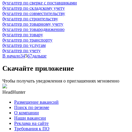
бухгалтер по сверке с поставщиками
бухгалтер по складскому учету
бухгалтер по совместительству
бухгалтер по строительству
бухгалтер по товарному учету
бухгалтер по товародвижению
бухгалтер по товару
бухгалтер по транспорту
бухгалтер по услугам
бухгалтер по учету
В начало
3
4
5
6
7
дальше
Скачайте приложение
Чтобы получать уведомления о приглашениях мгновенно
HeadHunter
Размещение вакансий
Поиск по резюме
О компании
Наши вакансии
Реклама на сайте
Требования к ПО