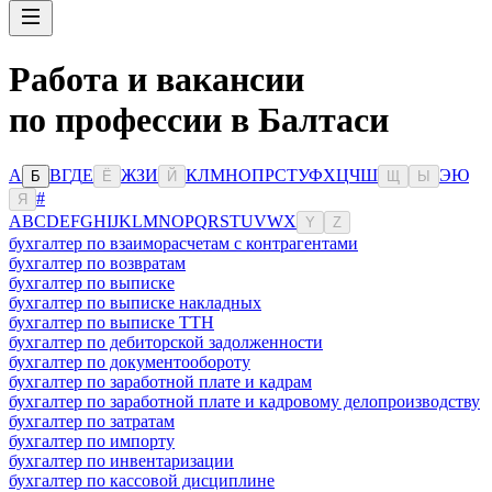
Работа и вакансии
по профессии в Балтаси
А
В
Г
Д
Е
Ж
З
И
К
Л
М
Н
О
П
Р
С
Т
У
Ф
Х
Ц
Ч
Ш
Э
Ю
Б
Ё
Й
Щ
Ы
#
Я
A
B
C
D
E
F
G
H
I
J
K
L
M
N
O
P
Q
R
S
T
U
V
W
X
Y
Z
бухгалтер по взаиморасчетам с контрагентами
бухгалтер по возвратам
бухгалтер по выписке
бухгалтер по выписке накладных
бухгалтер по выписке ТТН
бухгалтер по дебиторской задолженности
бухгалтер по документообороту
бухгалтер по заработной плате и кадрам
бухгалтер по заработной плате и кадровому делопроизводству
бухгалтер по затратам
бухгалтер по импорту
бухгалтер по инвентаризации
бухгалтер по кассовой дисциплине