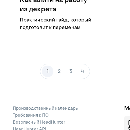
Как выйти на работу
из декрета
Практический гайд, который
подготовит к переменам
1
2
3
4
М
Производственный календарь
Требования к ПО
Безопасный HeadHunter
HeadHunter API