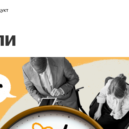
укт
ли