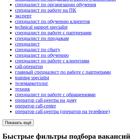
специалист по организации обучения
специалист по работе на ПК
эксперт
специалист по обучению клиентов
technical support specialist
специалист по работе с партнерами
специалист по продажам
специалист
специалист по сбыту
специалист по обучению
специалист по работе с клиентами
call-оператор
главный специалист по работе с партнерами
training specialist
телемаркетолог
техник
специалист по работе с обращениями
оператор call-центра на дому
оператор call-center
оператор call-центра (оператор на телефоне)
Показать ещё
Быстрые фильтры подбора вакансий