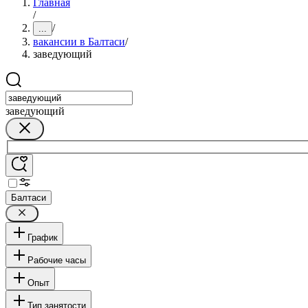
Главная
/
/
...
вакансии в Балтаси
/
заведующий
заведующий
Балтаси
График
Рабочие часы
Опыт
Тип занятости