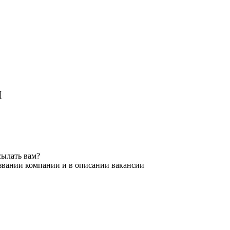
и
сылать вам?
азвании компании и в описании вакансии