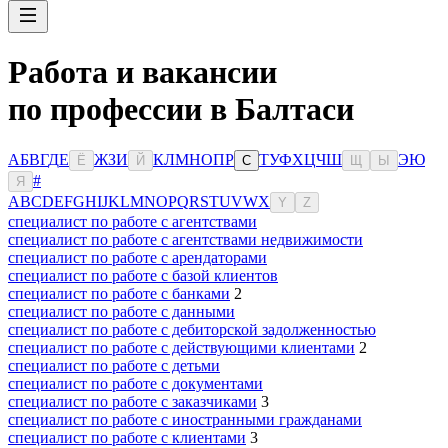
Работа и вакансии
по профессии в Балтаси
А
Б
В
Г
Д
Е
Ж
З
И
К
Л
М
Н
О
П
Р
Т
У
Ф
Х
Ц
Ч
Ш
Э
Ю
Ё
Й
С
Щ
Ы
#
Я
A
B
C
D
E
F
G
H
I
J
K
L
M
N
O
P
Q
R
S
T
U
V
W
X
Y
Z
специалист по работе с агентствами
специалист по работе с агентствами недвижимости
специалист по работе с арендаторами
специалист по работе с базой клиентов
специалист по работе с банками
2
специалист по работе с данными
специалист по работе с дебиторской задолженностью
специалист по работе с действующими клиентами
2
специалист по работе с детьми
специалист по работе с документами
специалист по работе с заказчиками
3
специалист по работе с иностранными гражданами
специалист по работе с клиентами
3