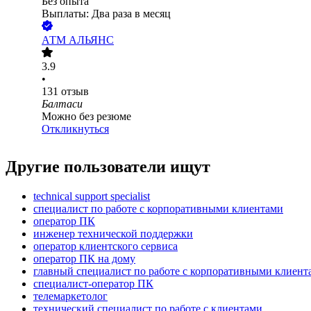
Без опыта
Выплаты: Два раза в месяц
АТМ АЛЬЯНС
3.9
•
131
отзыв
Балтаси
Можно без резюме
Откликнуться
Другие пользователи ищут
technical support specialist
специалист по работе с корпоративными клиентами
оператор ПК
инженер технической поддержки
оператор клиентского сервиса
оператор ПК на дому
главный специалист по работе с корпоративными клиент
специалист-оператор ПК
телемаркетолог
технический специалист по работе с клиентами