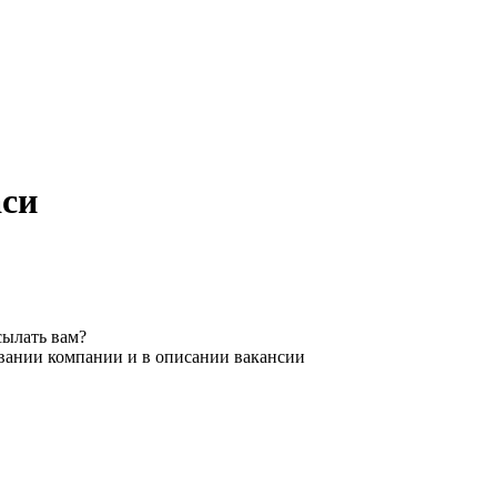
аси
сылать вам?
звании компании и в описании вакансии