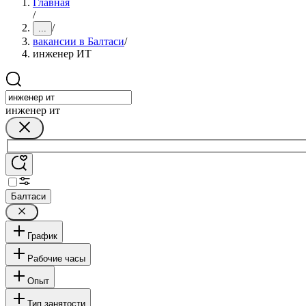
Главная
/
/
...
вакансии в Балтаси
/
инженер ИТ
инженер ит
Балтаси
График
Рабочие часы
Опыт
Тип занятости