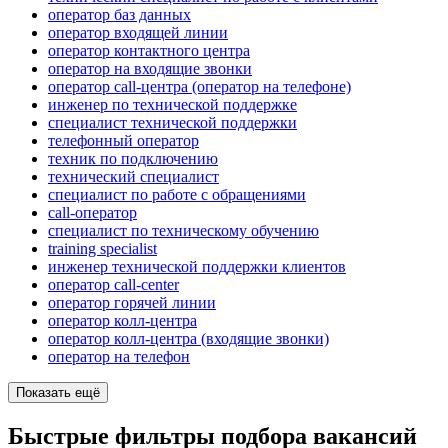
оператор баз данных
оператор входящей линии
оператор контактного центра
оператор на входящие звонки
оператор call-центра (оператор на телефоне)
инженер по технической поддержке
специалист технической поддержки
телефонный оператор
техник по подключению
технический специалист
специалист по работе с обращениями
call-оператор
специалист по техническому обучению
training specialist
инженер технической поддержки клиентов
оператор call-center
оператор горячей линии
оператор колл-центра
оператор колл-центра (входящие звонки)
опeрaтoр нa тeлeфoн
Показать ещё
Быстрые фильтры подбора вакансий