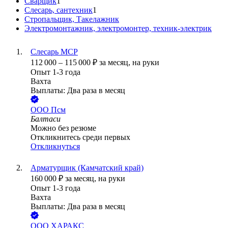
Сварщик
1
Слесарь, сантехник
1
Стропальщик, Такелажник
Электромонтажник, электромонтер, техник-электрик
Слесарь МСР
112 000
–
115 000
₽
за месяц,
на руки
Опыт 1-3 года
Вахта
Выплаты: Два раза в месяц
ООО
Псм
Балтаси
Можно без резюме
Откликнитесь среди первых
Откликнуться
Арматурщик (Камчатский край)
160 000
₽
за месяц,
на руки
Опыт 1-3 года
Вахта
Выплаты: Два раза в месяц
ООО
ХАРАКС