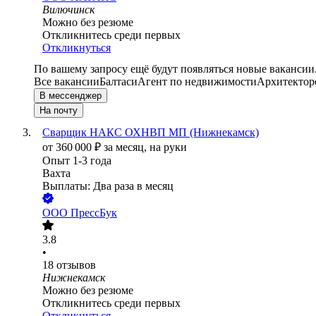
Вилючинск
Можно без резюме
Откликнитесь среди первых
Откликнуться
По вашему запросу ещё будут появляться новые вакансии
Все вакансии
Балтаси
Агент по недвижимости
Архитектор
В мессенджер
На почту
Сварщик НАКС ОХНВП МП (Нижнекамск)
от
360 000
₽
за месяц,
на руки
Опыт 1-3 года
Вахта
Выплаты: Два раза в месяц
ООО
ПрессБук
3.8
•
18
отзывов
Нижнекамск
Можно без резюме
Откликнитесь среди первых
Откликнуться