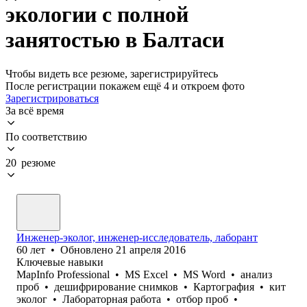
экологии с полной
занятостью в Балтаси
Чтобы видеть все резюме, зарегистрируйтесь
После регистрации покажем ещё 4 и откроем фото
Зарегистрироваться
За всё время
По соответствию
20 резюме
Инженер-эколог, инженер-исследователь, лаборант
60
лет
•
Обновлено
21 апреля 2016
Ключевые навыки
MapInfo Professional
•
MS Excel
•
MS Word
•
анализ
проб
•
дешифрирование снимков
•
Картография
•
кит
эколог
•
Лабораторная работа
•
отбор проб
•