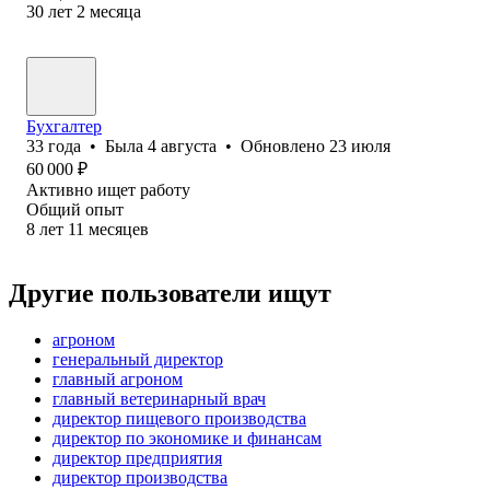
30
лет
2
месяца
Бухгалтер
33
года
•
Была
4 августа
•
Обновлено
23 июля
60 000
₽
Активно ищет работу
Общий опыт
8
лет
11
месяцев
Другие пользователи ищут
агроном
генеральный директор
главный агроном
главный ветеринарный врач
директор пищевого производства
директор по экономике и финансам
директор предприятия
директор производства