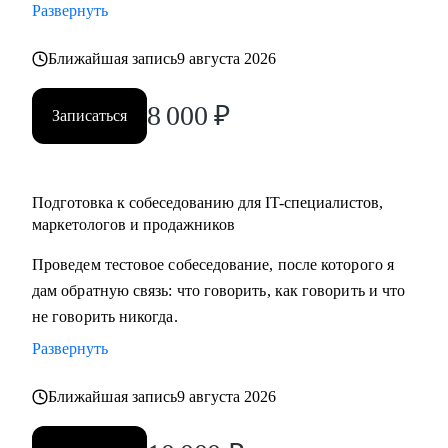
Развернуть
карьеры, если текущая уже не драйвит
• Как перейти в направление project менеджмента, строить
Ближайшая запись
9 августа 2026
свой карьерный трек
8 000
₽
Записаться
Кому могу помочь:
• Специалистам в сфере маркетинга, IT, продаж
Подготовка к собеседованию для IT-специалистов,
маркетологов и продажников
Проведем тестовое собеседование, после которого я
дам обратную связь: что говорить, как говорить и что
не говорить никогда.
Развернуть
Ближайшая запись
9 августа 2026