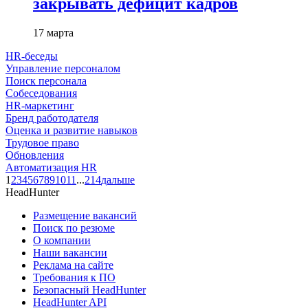
закрывать дефицит кадров
17 марта
HR-беседы
Управление персоналом
Поиск персонала
Собеседования
HR-маркетинг
Бренд работодателя
Оценка и развитие навыков
Трудовое право
Обновления
Автоматизация HR
1
2
3
4
5
6
7
8
9
10
11
...
214
дальше
HeadHunter
Размещение вакансий
Поиск по резюме
О компании
Наши вакансии
Реклама на сайте
Требования к ПО
Безопасный HeadHunter
HeadHunter API