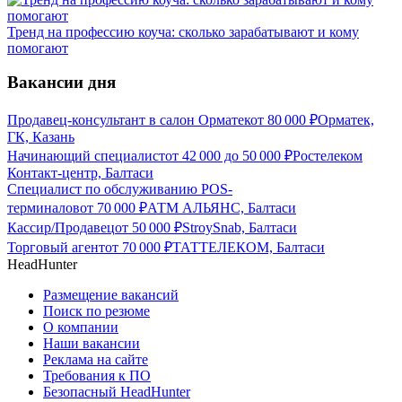
Тренд на профессию коуча: сколько зарабатывают и кому
помогают
Вакансии дня
Продавец-консультант в салон Орматек
от
80 000
₽
Орматек,
ГК, Казань
Начинающий специалист
от
42 000
до
50 000
₽
Ростелеком
Контакт-центр, Балтаси
Специалист по обслуживанию POS-
терминалов
от
70 000
₽
АТМ АЛЬЯНС, Балтаси
Кассир/Продавец
от
50 000
₽
StroySnab, Балтаси
Торговый агент
от
70 000
₽
ТАТТЕЛЕКОМ, Балтаси
HeadHunter
Размещение вакансий
Поиск по резюме
О компании
Наши вакансии
Реклама на сайте
Требования к ПО
Безопасный HeadHunter