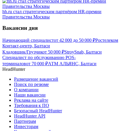
hh.ru стал стратегическим партнёром HR-премии
Правительства Москвы
Вакансии дня
Начинающий специалист
от
42 000
до
50 000
₽
Ростелеком
Контакт-центр, Балтаси
Кладовщик/Грузчик
от
50 000
₽
StroySnab, Балтаси
Специалист по обслуживанию POS-
терминалов
от
70 000
₽
АТМ АЛЬЯНС, Балтаси
HeadHunter
Размещение вакансий
Поиск по резюме
О компании
Наши вакансии
Реклама на сайте
Требования к ПО
Безопасный HeadHunter
HeadHunter API
Партнерам
Инвесторам