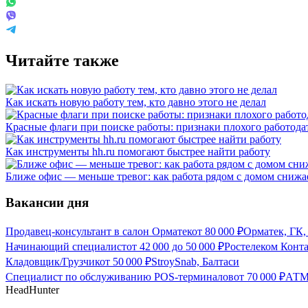
Читайте также
Как искать новую работу тем, кто давно этого не делал
Красные флаги при поиске работы: признаки плохого работода
Как инструменты hh.ru помогают быстрее найти работу
Ближе офис — меньше тревог: как работа рядом с домом снижае
Вакансии дня
Продавец-консультант в салон Орматек
от
80 000
₽
Орматек, ГК,
Начинающий специалист
от
42 000
до
50 000
₽
Ростелеком Конта
Кладовщик/Грузчик
от
50 000
₽
StroySnab, Балтаси
Специалист по обслуживанию POS-терминалов
от
70 000
₽
АТМ
HeadHunter