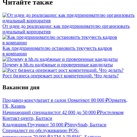
Читайте также
От идеи до реализации: как предпринимателю организовать
идеальный корпоратив
Как предпринимателю остановить текучесть кадров
в компании
Почему в hh.ru надёжные и проверенные кандидаты
Рост бизнеса опережает рост компетенций. Что делать?
Вакансии дня
Продавец-консультант в салон Орматек
от
80 000
₽
Орматек,
ГК, Казань
Начинающий специалист
от
42 000
до
50 000
₽
Ростелеком
Контакт-центр, Балтаси
Кладовщик/Грузчик
от
50 000
₽
StroySnab, Балтаси
Специалист по обслуживанию POS-
терминалов
от
70 000
₽
АТМ АЛЬЯНС, Балтаси