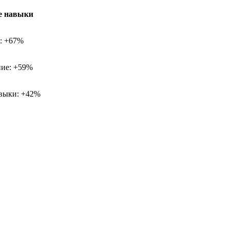
е навыки
х: +67%
ие: +59%
выки: +42%