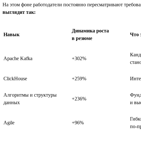
На этом фоне работодатели постоянно пересматривают требова
выглядит так:
Динамика роста
Навык
Что 
в резюме
Канд
Apache Kafka
+302%
стан
ClickHouse
+259%
Инте
Алгоритмы и структуры
Фунд
+236%
данных
и вы
Гибк
Agile
+96%
по-п