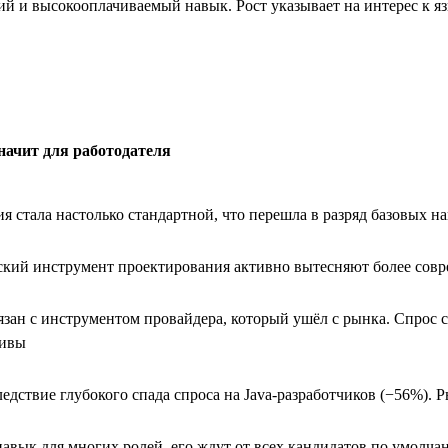
ий и высокооплачиваемый навык. Рост указывает на интерес к 
значит для работодателя
я стала настолько стандартной, что перешла в разряд базовых н
ский инструмент проектирования активно вытесняют более сов
зан с инструментом провайдера, который ушёл с рынка. Спрос 
тивы
едствие глубокого спада спроса на Java-разработчиков (−56%). 
авык для многих ролей, его ждут от всех кандидатов по умолч