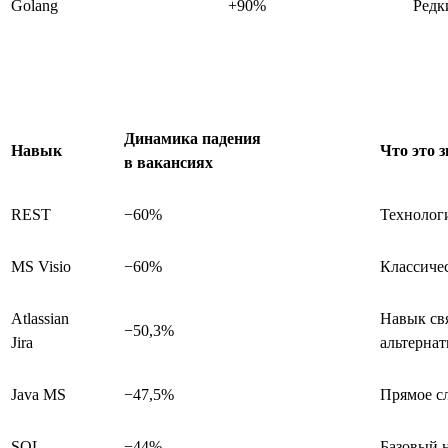
Golang
+90%
Редк
Динамика падения
Навык
Что это 
в вакансиях
REST
−60%
Технологи
MS Visio
−60%
Классиче
Atlassian
Навык свя
−50,3%
Jira
альтерна
Java MS
−47,5%
Прямое сл
SQL
−44%
Базовый н