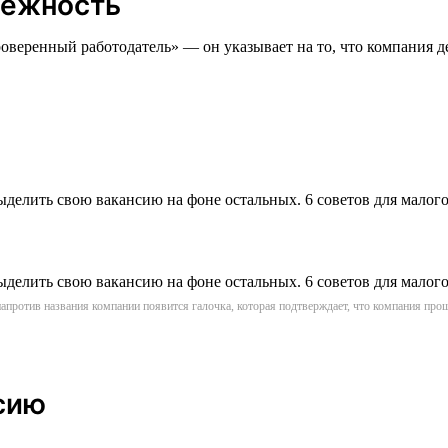
дёжность
оверенный работодатель» — он указывает на то, что компания де
апротив названия компании появится галочка, которая подтверждает, что компания пр
сию