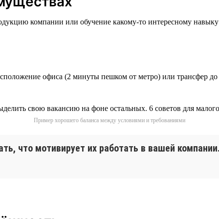
имуществах
родукцию компании или обучение какому-то интересному навыку з
асположение офиса (2 минуты пешком от метро) или трансфер до
Пример хорошего баланса между условиями и требованиями
ать, что мотивирует их работать в вашей компани