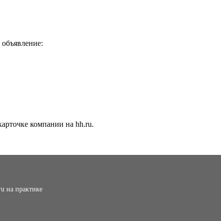
 объявление:
арточке компании на hh.ru.
ru на практике