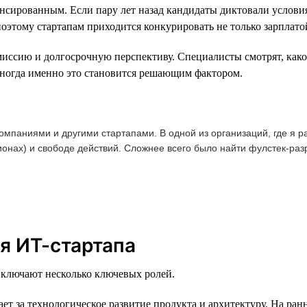
ансированным. Если пару лет назад кандидаты диктовали условия
поэтому стартапам приходится конкурировать не только зарплато
иссию и долгосрочную перспективу. Специалисты смотрят, какой
Иногда именно это становится решающим фактором.
омпаниями и другими стартапами. В одной из организаций, где я р
ионах) и свободе действий. Сложнее всего было найти фулстек-раз
я ИТ-стартапа
 включают несколько ключевых ролей.
ет за технологическое развитие продукта и архитектуру. На ран