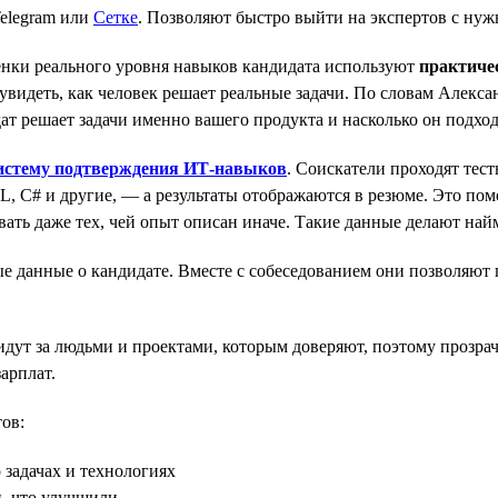
elegram или
Сетке
. Позволяют быстро выйти на экспертов с ну
енки реального уровня навыков кандидата используют
практиче
видеть, как человек решает реальные задачи. По словам Алексан
т решает задачи именно вашего продукта и насколько он подход
истему подтверждения ИТ-навыков
. Соискатели проходят те
L, C# и другие, — а результаты отображаются в резюме. Это пом
вать даже тех, чей опыт описан иначе. Такие данные делают на
 данные о кандидате. Вместе с собеседованием они позволяют п
идут за людьми и проектами, которым доверяют, поэтому прозра
арплат.
ов:
 задачах и технологиях
и, что улучшили