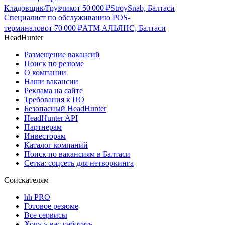
Кладовщик/Грузчик
от
50 000
₽
StroySnab, Балтаси
Специалист по обслуживанию POS-
терминалов
от
70 000
₽
АТМ АЛЬЯНС, Балтаси
HeadHunter
Размещение вакансий
Поиск по резюме
О компании
Наши вакансии
Реклама на сайте
Требования к ПО
Безопасный HeadHunter
HeadHunter API
Партнерам
Инвесторам
Каталог компаний
Поиск по вакансиям в Балтаси
Сетка: соцсеть для нетворкинга
Соискателям
hh PRO
Готовое резюме
Все сервисы
Хочу у вас работать