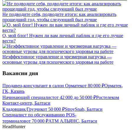
Не подводите себя, подводите итоги: как анализировать
прошедший год, чтобы следующий был лучше
О, мой блог! Нужен ли вам личный паблик и где его лучше
вести?
Неэффективное управление и чрезмерная нагрузка —
основные угрозы для психического здоровья на работе
Вакансии дня
Продавец-консультант в салон Орматек
от
80 000
₽
Орматек,
ГК, Казань
Начинающий специалист
от
42 000
до
50 000
₽
Ростелеком
Контакт-центр, Балтаси
Кладовщик/Грузчик
от
50 000
₽
StroySnab, Балтаси
Специалист по обслуживанию POS-
терминалов
от
70 000
₽
АТМ АЛЬЯНС, Балтаси
HeadHunter