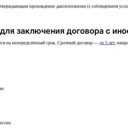
дтверждающим прохождение дактилоскопии (с соблюдением усло
для заключения договора с ин
ется на неопределённый срок. Срочный договор —
до 5 лет
, напр
ии
фессии