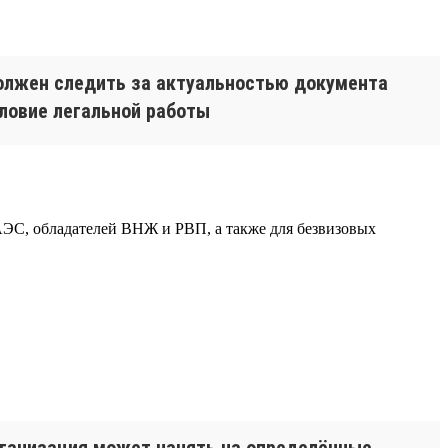
должен следить за актуальностью документа
словие легальной работы
ЕАЭС, обладателей ВНЖ и РВП, а также для безвизовых
рганизация может нанять на определённые