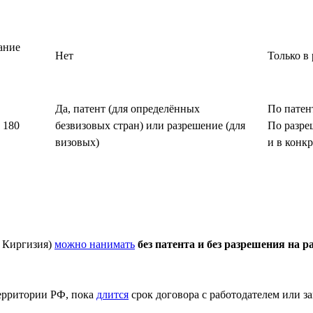
ание
Нет
Только в
Да, патент (для определённых
По патен
 180
безвизовых стран) или разрешение (для
По разре
визовых)
и в конк
, Киргизия)
можно нанимать
без патента и без разрешения на р
территории РФ, пока
длится
срок договора с работодателем или за