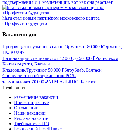
подтверждения ИТ-компетенций, вот как она работает
hh.ru стал новым партнёром московского центра
«Профессии будущего»
Вакансии дня
Продавец-консультант в салон Орматек
от
80 000
₽
Орматек,
ГК, Казань
Начинающий специалист
от
42 000
до
50 000
₽
Ростелеком
Контакт-центр, Балтаси
Кладовщик/Грузчик
от
50 000
₽
StroySnab, Балтаси
Специалист по обслуживанию POS-
терминалов
от
70 000
₽
АТМ АЛЬЯНС, Балтаси
HeadHunter
Размещение вакансий
Поиск по резюме
О компании
Наши вакансии
Реклама на сайте
Требования к ПО
Безопасный HeadHunter