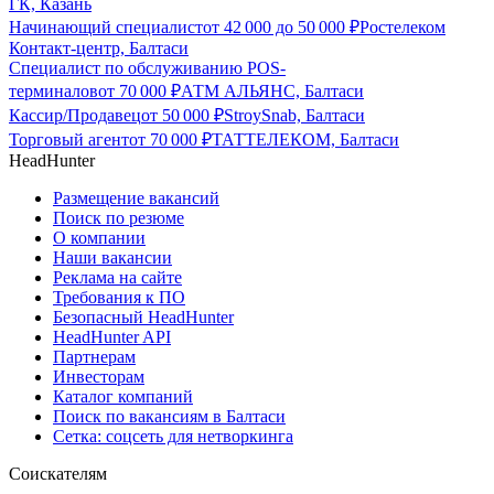
ГК, Казань
Начинающий специалист
от
42 000
до
50 000
₽
Ростелеком
Контакт-центр, Балтаси
Специалист по обслуживанию POS-
терминалов
от
70 000
₽
АТМ АЛЬЯНС, Балтаси
Кассир/Продавец
от
50 000
₽
StroySnab, Балтаси
Торговый агент
от
70 000
₽
ТАТТЕЛЕКОМ, Балтаси
HeadHunter
Размещение вакансий
Поиск по резюме
О компании
Наши вакансии
Реклама на сайте
Требования к ПО
Безопасный HeadHunter
HeadHunter API
Партнерам
Инвесторам
Каталог компаний
Поиск по вакансиям в Балтаси
Сетка: соцсеть для нетворкинга
Соискателям