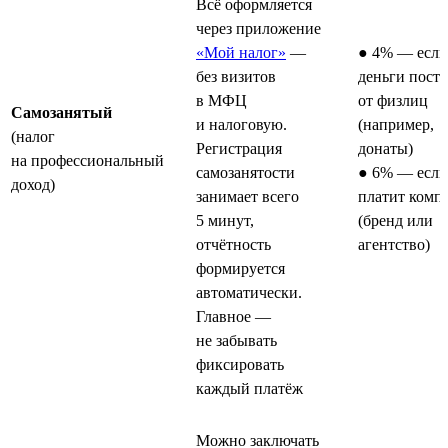
Всё оформляется
через приложение
«Мой налог»
—
● 4% — если
без визитов
деньги пост
в МФЦ
от физлиц
Самозанятый
и налоговую.
(например,
(налог
Регистрация
донаты)
на профессиональный
самозанятости
● 6% — если
доход)
занимает всего
платит комп
5 минут,
(бренд или
отчётность
агентство)
формируется
автоматически.
Главное —
не забывать
фиксировать
каждый платёж
Можно заключать