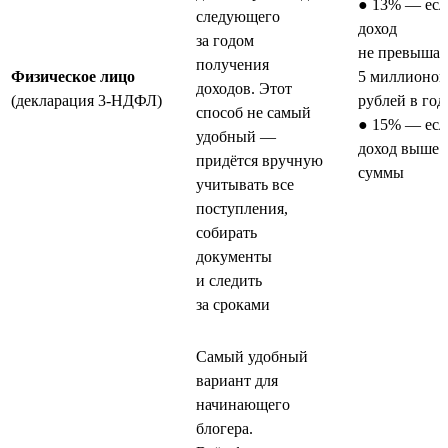
● 13% — есл
следующего
доход
за годом
не превышае
получения
Физическое лицо
5 миллионов
доходов. Этот
(декларация 3-НДФЛ)
рублей в год
способ не самый
● 15% — есл
удобный —
доход выше 
придётся вручную
суммы
учитывать все
поступления,
собирать
документы
и следить
за сроками
Самый удобный
вариант для
начинающего
блогера.