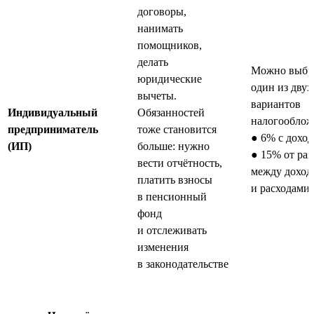
договоры,
нанимать
помощников,
делать
Можно выбр
юридические
один из двух
вычеты.
вариантов
Индивидуальный
Обязанностей
налогооблож
предприниматель
тоже становится
● 6% с доход
(ИП)
больше: нужно
● 15% от ра
вести отчётность,
между доход
платить взносы
и расходами
в пенсионный
фонд
и отслеживать
изменения
в законодательстве