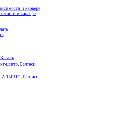
симости и карьере
ть
 Казань
кт-центр, Балтаси
 АЛЬЯНС, Балтаси