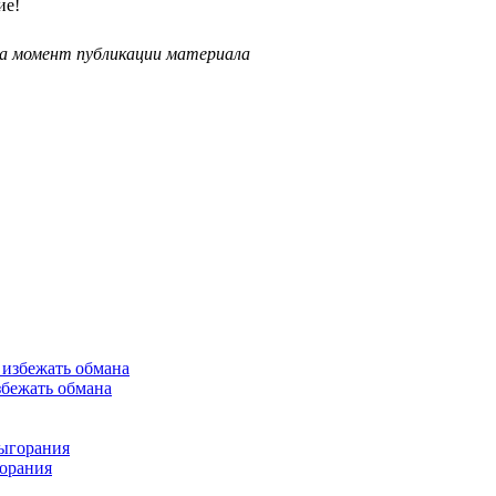
ие!
на момент публикации материала
збежать обмана
горания