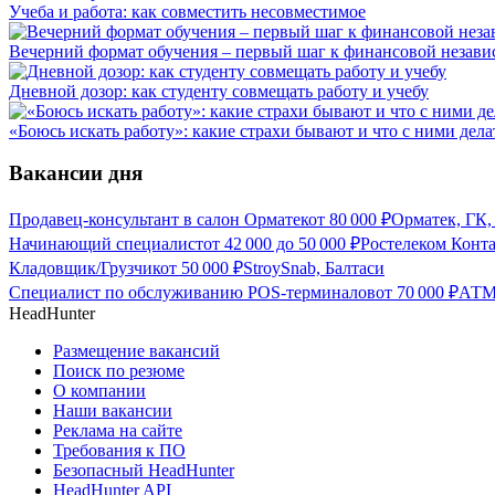
Учеба и работа: как совместить несовместимое
Вечерний формат обучения – первый шаг к финансовой незави
Дневной дозор: как студенту совмещать работу и учебу
«Боюсь искать работу»: какие страхи бывают и что с ними дела
Вакансии дня
Продавец-консультант в салон Орматек
от
80 000
₽
Орматек, ГК,
Начинающий специалист
от
42 000
до
50 000
₽
Ростелеком Конта
Кладовщик/Грузчик
от
50 000
₽
StroySnab, Балтаси
Специалист по обслуживанию POS-терминалов
от
70 000
₽
АТМ
HeadHunter
Размещение вакансий
Поиск по резюме
О компании
Наши вакансии
Реклама на сайте
Требования к ПО
Безопасный HeadHunter
HeadHunter API