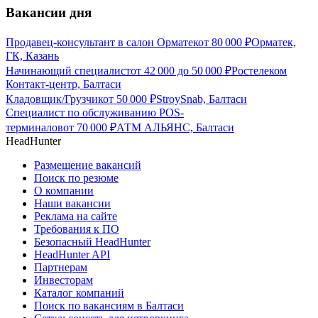
Вакансии дня
Продавец-консультант в салон Орматек
от
80 000
₽
Орматек,
ГК, Казань
Начинающий специалист
от
42 000
до
50 000
₽
Ростелеком
Контакт-центр, Балтаси
Кладовщик/Грузчик
от
50 000
₽
StroySnab, Балтаси
Специалист по обслуживанию POS-
терминалов
от
70 000
₽
АТМ АЛЬЯНС, Балтаси
HeadHunter
Размещение вакансий
Поиск по резюме
О компании
Наши вакансии
Реклама на сайте
Требования к ПО
Безопасный HeadHunter
HeadHunter API
Партнерам
Инвесторам
Каталог компаний
Поиск по вакансиям в Балтаси