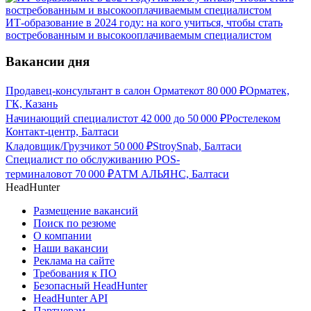
ИТ-образование в 2024 году: на кого учиться, чтобы стать
востребованным и высокооплачиваемым специалистом
Вакансии дня
Продавец-консультант в салон Орматек
от
80 000
₽
Орматек,
ГК, Казань
Начинающий специалист
от
42 000
до
50 000
₽
Ростелеком
Контакт-центр, Балтаси
Кладовщик/Грузчик
от
50 000
₽
StroySnab, Балтаси
Специалист по обслуживанию POS-
терминалов
от
70 000
₽
АТМ АЛЬЯНС, Балтаси
HeadHunter
Размещение вакансий
Поиск по резюме
О компании
Наши вакансии
Реклама на сайте
Требования к ПО
Безопасный HeadHunter
HeadHunter API
Партнерам