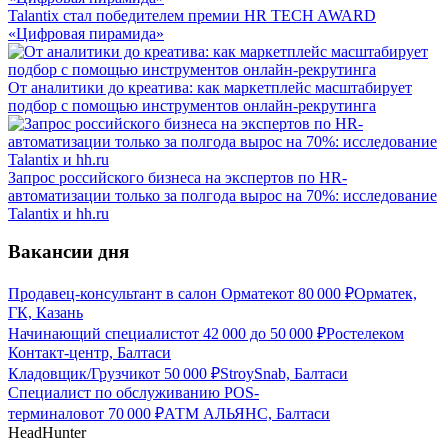
Talantix cтал победителем премии HR TECH AWARD
«Цифровая пирамида»
От аналитики до креатива: как маркетплейс масштабирует
подбор с помощью инструментов онлайн-рекрутинга
Запрос российского бизнеса на экспертов по HR-
автоматизации только за полгода вырос на 70%: исследование
Talantix и hh.ru
Вакансии дня
Продавец-консультант в салон Орматек
от
80 000
₽
Орматек,
ГК, Казань
Начинающий специалист
от
42 000
до
50 000
₽
Ростелеком
Контакт-центр, Балтаси
Кладовщик/Грузчик
от
50 000
₽
StroySnab, Балтаси
Специалист по обслуживанию POS-
терминалов
от
70 000
₽
АТМ АЛЬЯНС, Балтаси
HeadHunter