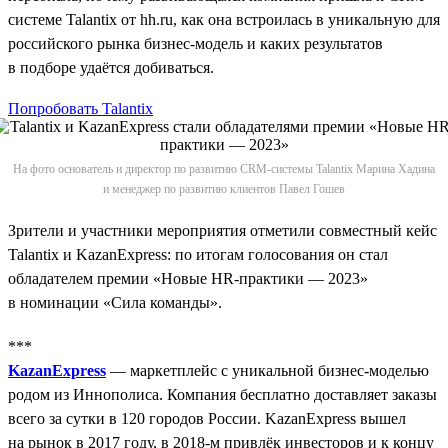
системе Talantix от hh.ru, как она встроилась в уникальную для
российского рынка бизнес-модель и каких результатов
в подборе удаётся добиваться.
Попробовать Talantix
На фото основатель и директор по развитию CRM-системы Talantix Марина Хадина
и менеджер по развитию клиентов Павел Гошев
Зрители и участники мероприятия отметили совместный кейс
Talantix и KazanExpress: по итогам голосования он стал
обладателем премии «Новые HR-практики — 2023»
в номинации «Сила команды».
***
KazanExpress
— маркетплейс с уникальной бизнес-моделью
родом из Иннополиса. Компания бесплатно доставляет заказы
всего за сутки в 120 городов России. KazanExpress вышел
на рынок в 2017 году, в 2018‑м привлёк инвесторов и к концу