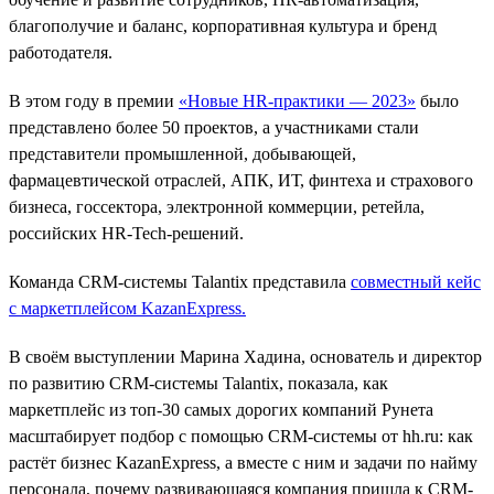
благополучие и баланс, корпоративная культура и бренд
работодателя.
В этом году в премии
«Новые HR-практики — 2023»
было
представлено более 50 проектов, а участниками стали
представители промышленной, добывающей,
фармацевтической отраслей, АПК, ИТ, финтеха и страхового
бизнеса, госсектора, электронной коммерции, ретейла,
российских HR-Tech-решений.
Команда CRM-системы Talantix представила
совместный кейс
с маркетплейсом KazanExpress
.
В своём выступлении Марина Хадина, основатель и директор
по развитию CRM-системы Talantix, показала, как
маркетплейс из топ-30 самых дорогих компаний Рунета
масштабирует подбор c помощью CRM-системы от hh.ru: как
растёт бизнес KazanExpress, а вместе с ним и задачи по найму
персонала, почему развивающаяся компания пришла к CRM-