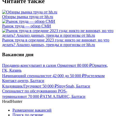
Читайте также
Обзоры рынка труда от hh.ru
Рынок труда — обзор СМИ
Рынок труда в середине 2023 года: никто не виноват, но что
делать? Анализ данных, тренды и прогнозы от hh.ru
Вакансии дня
Продавец-консультант в салон Орматек
от
80 000
₽
Орматек,
ГК, Казань
Начинающий специалист
от
42 000
до
50 000
₽
Ростелеком
Контакт-центр, Балтаси
Кладовщик/Грузчик
от
50 000
₽
StroySnab, Балтаси
Специалист по обслуживанию POS-
терминалов
от
70 000
₽
АТМ АЛЬЯНС, Балтаси
HeadHunter
Размещение вакансий
Поиск по резюме