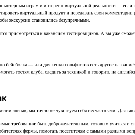
пьютерным играм и интерес к виртуальной реальности — если всё
стировать виртуальный продукт и передавать свои комментарии 
чтобы экскурсии становились безупречными.
тся присмотреться к вакансиям тестировщиков. А вы уже сможет
но бейсболка — или для кепки гольфистов есть другое название?
могать гостям клуба, следить за техникой и говорить на англий
ак
ужении альпак, мы точно не чувствуем себя несчастными. Для так
мые требования: быть доброжелательным, готовым учиться и ст
 обитателях фермы, помогать посетителям с самыми разными воп