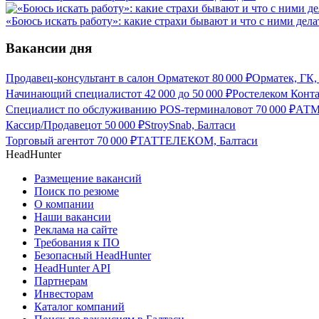
«Боюсь искать работу»: какие страхи бывают и что с ними дела
Вакансии дня
Продавец-консультант в салон Орматек
от
80 000
₽
Орматек, ГК,
Начинающий специалист
от
42 000
до
50 000
₽
Ростелеком Конта
Специалист по обслуживанию POS-терминалов
от
70 000
₽
АТМ
Кассир/Продавец
от
50 000
₽
StroySnab, Балтаси
Торговый агент
от
70 000
₽
ТАТТЕЛЕКОМ, Балтаси
HeadHunter
Размещение вакансий
Поиск по резюме
О компании
Наши вакансии
Реклама на сайте
Требования к ПО
Безопасный HeadHunter
HeadHunter API
Партнерам
Инвесторам
Каталог компаний