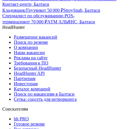
Контакт-центр, Балтаси
Кладовщик/Грузчик
от
50 000
₽
StroySnab, Балтаси
Специалист по обслуживанию POS-
терминалов
от
70 000
₽
АТМ АЛЬЯНС, Балтаси
HeadHunter
Размещение вакансий
Поиск по резюме
О компании
Наши вакансии
Реклама на сайте
Требования к ПО
Безопасный HeadHunter
HeadHunter API
Партнерам
Инвесторам
Каталог компаний
Поиск по вакансиям в Балтаси
Сетка: соцсеть для нетворкинга
Соискателям
hh PRO
Готовое резюме