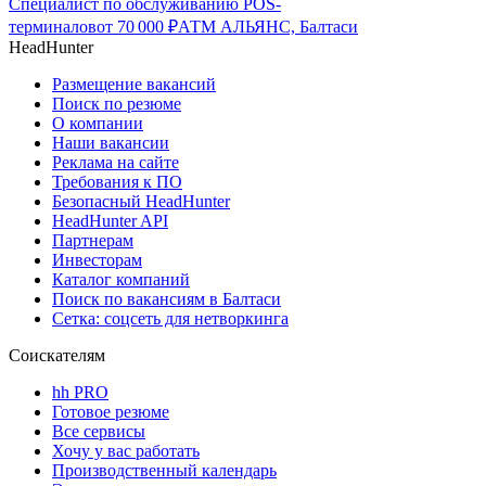
Специалист по обслуживанию POS-
терминалов
от
70 000
₽
АТМ АЛЬЯНС, Балтаси
HeadHunter
Размещение вакансий
Поиск по резюме
О компании
Наши вакансии
Реклама на сайте
Требования к ПО
Безопасный HeadHunter
HeadHunter API
Партнерам
Инвесторам
Каталог компаний
Поиск по вакансиям в Балтаси
Сетка: соцсеть для нетворкинга
Соискателям
hh PRO
Готовое резюме
Все сервисы
Хочу у вас работать
Производственный календарь