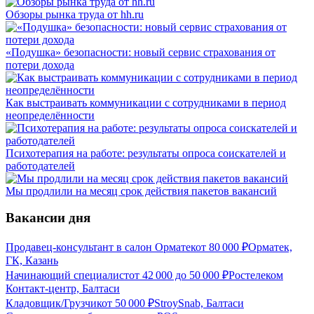
Обзоры рынка труда от hh.ru
«Подушка» безопасности: новый сервис страхования от
потери дохода
Как выстраивать коммуникации с сотрудниками в период
неопределённости
Психотерапия на работе: результаты опроса соискателей и
работодателей
Мы продлили на месяц срок действия пакетов вакансий
Вакансии дня
Продавец-консультант в салон Орматек
от
80 000
₽
Орматек,
ГК, Казань
Начинающий специалист
от
42 000
до
50 000
₽
Ростелеком
Контакт-центр, Балтаси
Кладовщик/Грузчик
от
50 000
₽
StroySnab, Балтаси