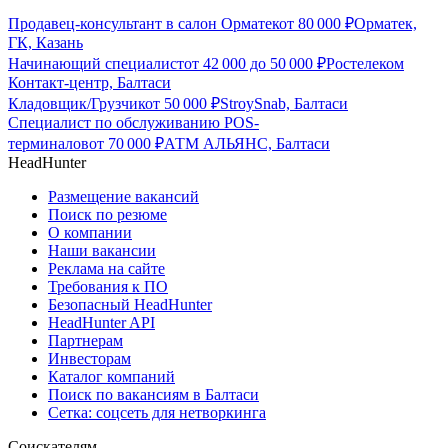
Продавец-консультант в салон Орматек
от
80 000
₽
Орматек,
ГК, Казань
Начинающий специалист
от
42 000
до
50 000
₽
Ростелеком
Контакт-центр, Балтаси
Кладовщик/Грузчик
от
50 000
₽
StroySnab, Балтаси
Специалист по обслуживанию POS-
терминалов
от
70 000
₽
АТМ АЛЬЯНС, Балтаси
HeadHunter
Размещение вакансий
Поиск по резюме
О компании
Наши вакансии
Реклама на сайте
Требования к ПО
Безопасный HeadHunter
HeadHunter API
Партнерам
Инвесторам
Каталог компаний
Поиск по вакансиям в Балтаси
Сетка: соцсеть для нетворкинга
Соискателям