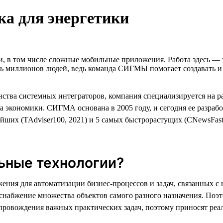
а для энергетики
и, в том числе сложные мобильные приложения. Работа здесь —
нь миллионов людей, ведь команда СИГМЫ помогает создавать и 
тва системных интеграторов, компания специализируется на р
ва экономики. СИГМА основана в 2005 году, и сегодня ее разраб
их (TAdviser100, 2021) и 5 самых быстрорастущих (CNewsFast, 
ьные технологии?
я для автоматизации бизнес-процессов и задач, связанных с 
госнабжение множества объектов самого разного назначения. 
провождения важных практических задач, поэтому приносят реа