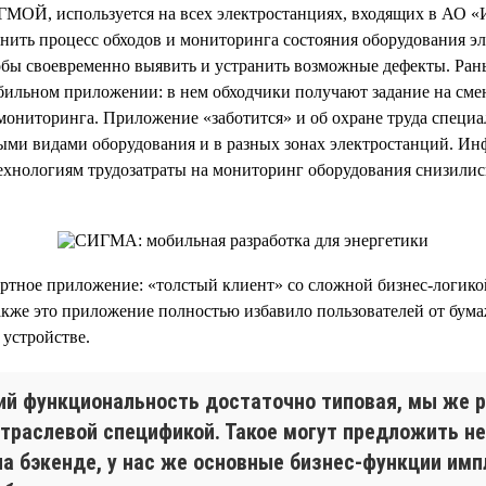
МОЙ, используется на всех электростанциях, входящих в АО «
нить процесс обходов и мониторинга состояния оборудования э
обы своевременно выявить и устранить возможные дефекты. Рань
бильном приложении: в нем обходчики получают задание на сме
мониторинга. Приложение «заботится» и об охране труда специа
ми видами оборудования и в разных зонах электростанций. Инфо
нологиям трудозатраты на мониторинг оборудования снизились в 
ртное приложение: «толстый клиент» со сложной бизнес-логик
Также это приложение полностью избавило пользователей от бум
устройстве.
й функциональность достаточно типовая, мы же р
траслевой спецификой. Такое могут предложить н
на бэкенде, у нас же основные бизнес-функции им