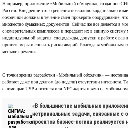
Например, приложение «Мобильный обходчик», созданное СИГ
России. Внедрение этого решения позволило кардинально изме
обходчики должны в течение смен проверять оборудование, чт
множество бумажных документов. Сейчас же все делается в мо
с измерительных комплексов и передают их в единую систему 
индивидуальной защиты, спецодежды, допуски к работе с разны
принять меры и снизить риски аварий. Благодаря мобильным тех
меньше времени.
С точки зрения разработки «Мобильный обходчик» — нестанда
работает даже при долгом (до недели) отсутствии интернета. 
с помощью USB-носителя или NFC-карты прямо на мобильном 
«В большинстве мобильных приложени
нетривиальные задачи, связанные с о
проектов бизнес-логика реализуется 