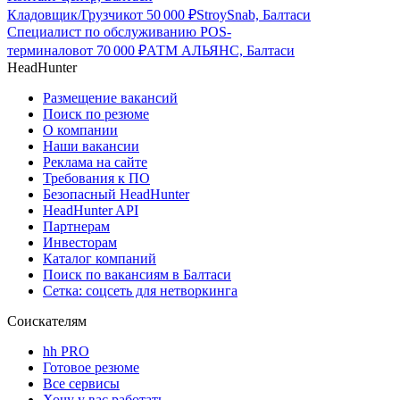
Кладовщик/Грузчик
от
50 000
₽
StroySnab, Балтаси
Специалист по обслуживанию POS-
терминалов
от
70 000
₽
АТМ АЛЬЯНС, Балтаси
HeadHunter
Размещение вакансий
Поиск по резюме
О компании
Наши вакансии
Реклама на сайте
Требования к ПО
Безопасный HeadHunter
HeadHunter API
Партнерам
Инвесторам
Каталог компаний
Поиск по вакансиям в Балтаси
Сетка: соцсеть для нетворкинга
Соискателям
hh PRO
Готовое резюме
Все сервисы
Хочу у вас работать