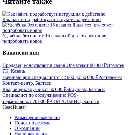
Читайте также
Как найти подработку: инструкция к действию
Удалёнка без опыта: 15 вакансий для тех, кто хочет
попробовать новое
Вакансии дня
Продавец-консультант в салон Орматек
от
80 000
₽
Орматек,
ГК, Казань
Начинающий специалист
от
42 000
до
50 000
₽
Ростелеком
Контакт-центр, Балтаси
Кладовщик/Грузчик
от
50 000
₽
StroySnab, Балтаси
Специалист по обслуживанию POS-
терминалов
от
70 000
₽
АТМ АЛЬЯНС, Балтаси
HeadHunter
Размещение вакансий
Поиск по резюме
О компании
Наши вакансии