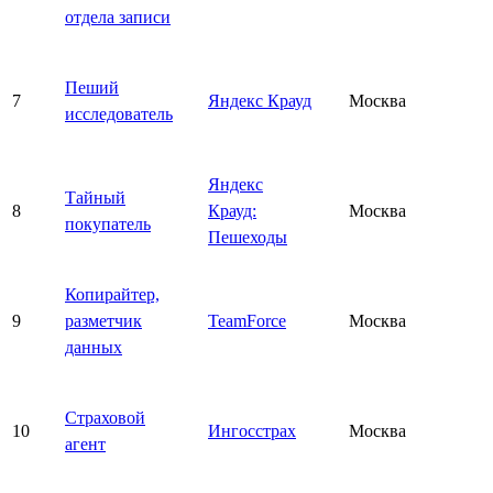
отдела записи
Пеший
7
Яндекс Крауд
Москва
исследователь
Яндекс
Тайный
8
Крауд:
Москва
покупатель
Пешеходы
Копирайтер,
9
разметчик
TeamForce
Москва
данных
Страховой
10
Ингосстрах
Москва
агент