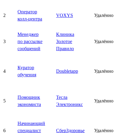
Оператор
2
VOXYS
Удалённо
колл-центра
Менеджер
Клиника
3
по рассылке
Золотое
Удалённо
сообщений
Правило
Куратор
4
Doubletapp
Удалённо
обучения
Помощник
Тесла
5
Удалённо
экономиста
Электроникс
Начинающий
6
специалист
СберЗдоровье
Удалённо