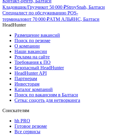
Контакт-центр, Балтаси
Кладовщик/Грузчик
от
50 000
₽
StroySnab, Балтаси
Специалист по обслуживанию POS-
терминалов
от
70 000
₽
АТМ АЛЬЯНС, Балтаси
HeadHunter
Размещение вакансий
Поиск по резюме
О компании
Наши вакансии
Реклама на сайте
Требования к ПО
Безопасный HeadHunter
HeadHunter API
Партнерам
Инвесторам
Каталог компаний
Поиск по вакансиям в Балтаси
Сетка: соцсеть для нетворкинга
Соискателям
hh PRO
Готовое резюме
Все сервисы