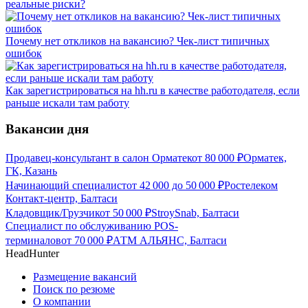
реальные риски?
Почему нет откликов на вакансию? Чек-лист типичных
ошибок
Как зарегистрироваться на hh.ru в качестве работодателя, если
раньше искали там работу
Вакансии дня
Продавец-консультант в салон Орматек
от
80 000
₽
Орматек,
ГК, Казань
Начинающий специалист
от
42 000
до
50 000
₽
Ростелеком
Контакт-центр, Балтаси
Кладовщик/Грузчик
от
50 000
₽
StroySnab, Балтаси
Специалист по обслуживанию POS-
терминалов
от
70 000
₽
АТМ АЛЬЯНС, Балтаси
HeadHunter
Размещение вакансий
Поиск по резюме
О компании