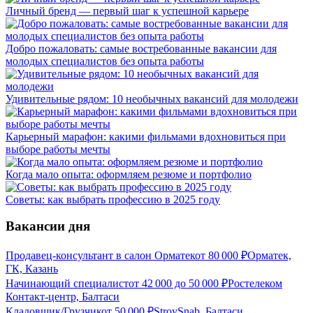
Личный бренд — первый шаг к успешной карьере
Добро пожаловать: самые востребованные вакансии для
молодых специалистов без опыта работы
Удивительные рядом: 10 необычных вакансий для молодежи
Карьерный марафон: какими фильмами вдохновиться при
выборе работы мечты
Когда мало опыта: оформляем резюме и портфолио
Советы: как выбрать профессию в 2025 году
Вакансии дня
Продавец-консультант в салон Орматек
от
80 000
₽
Орматек,
ГК, Казань
Начинающий специалист
от
42 000
до
50 000
₽
Ростелеком
Контакт-центр, Балтаси
Кладовщик/Грузчик
от
50 000
₽
StroySnab, Балтаси